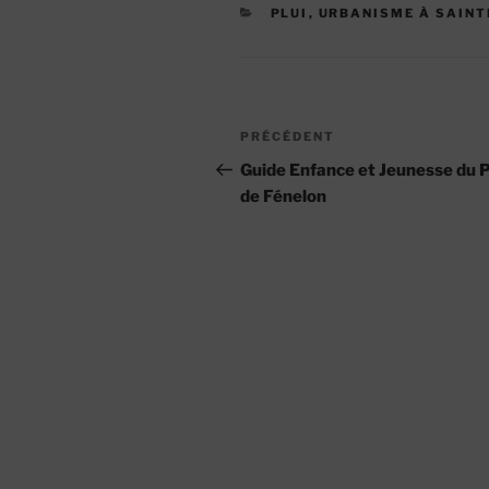
CATÉGORIES
PLUI
,
URBANISME À SAIN
Navigation
Article
PRÉCÉDENT
de
précédent
Guide Enfance et Jeunesse du 
de Fénelon
l’article