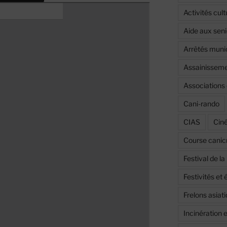
Activités cult
Aide aux seni
Arrêtés muni
Assainissemen
Associations 
Cani-rando
CIAS
Cin
Course canic
Festival de l
Festivités e
Frelons asiat
Incinération 