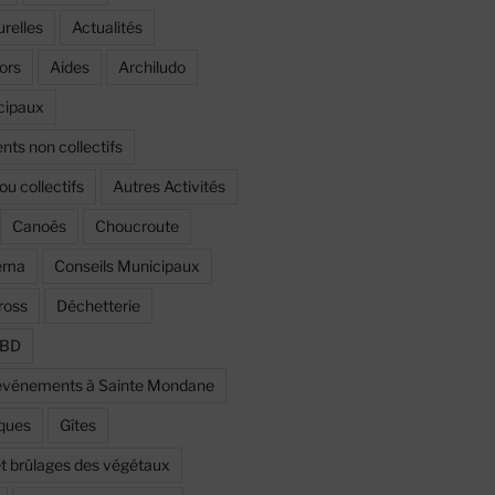
urelles
Actualités
ors
Aides
Archiludo
cipaux
ts non collectifs
ou collectifs
Autres Activités
Canoës
Choucroute
éma
Conseils Municipaux
ross
Déchetterie
a BD
t événements à Sainte Mondane
iques
Gîtes
et brûlages des végétaux