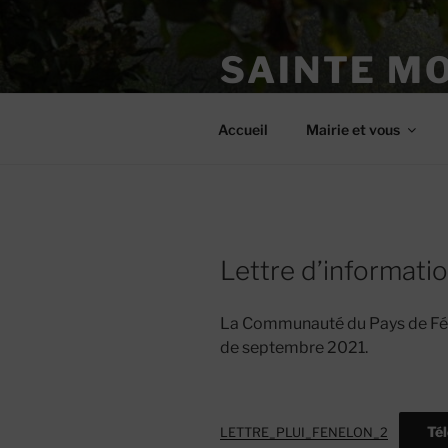
Aller
au
SAINTE M
contenu
principal
Site officiel
Accueil
Mairie et vous
Lettre d’informati
La Communauté du Pays de Féne
de septembre 2021.
Té
LETTRE_PLUI_FENELON_2