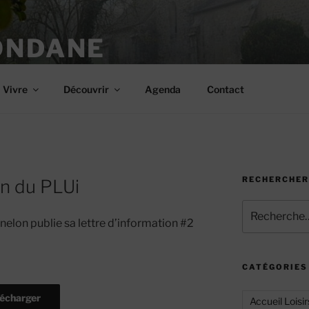
ONDANE
Vivre
Découvrir
Agenda
Contact
RECHERCHER
on du PLUi
Recherche
pour
lon publie sa lettre d’information #2
:
CATÉGORIES
lécharger
Accueil Loisir