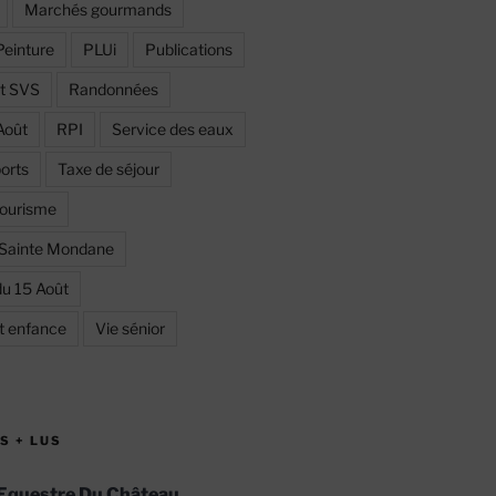
Marchés gourmands
Peinture
PLUi
Publications
et SVS
Randonnées
Août
RPI
Service des eaux
orts
Taxe de séjour
ourisme
 Sainte Mondane
du 15 Août
et enfance
Vie sénior
S + LUS
Equestre Du Château