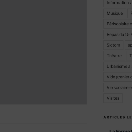
Informations
Musique
Périscolaire 
Repas du 15 
Sictom
sp
Théatre
T
Urbanisme à
Vide grenier 
Vie scolaire 
Visites
ARTICLES LE
La Ferme 