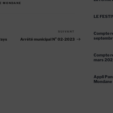
TE MONDANE
LE FESTI
SUIVANT
Article
Compte re
suivant
septembr
Pays
Arrêté municipal N° 02-2023
Compte re
mars 202
Appli Pan
Mondane