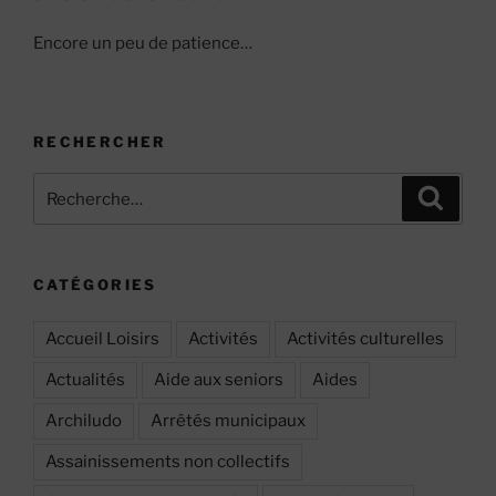
Encore un peu de patience…
RECHERCHER
Recherche
Recher
pour
:
CATÉGORIES
Accueil Loisirs
Activités
Activités culturelles
Actualités
Aide aux seniors
Aides
Archiludo
Arrêtés municipaux
Assainissements non collectifs