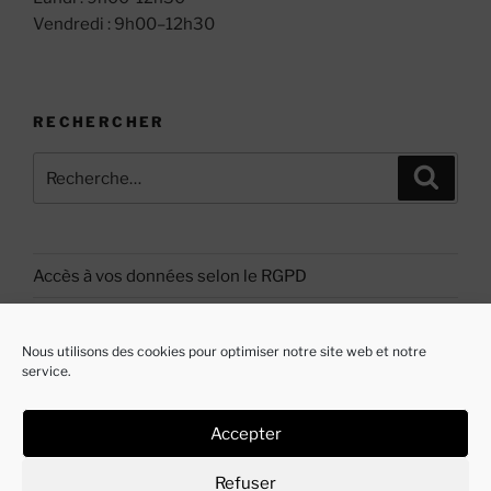
Vendredi : 9h00–12h30
RECHERCHER
Recherche
Recher
pour
:
Accès à vos données selon le RGPD
Politique de cookies (EU)
Nous utilisons des cookies pour optimiser notre site web et notre
service.
Accepter
E-
mail
Refuser