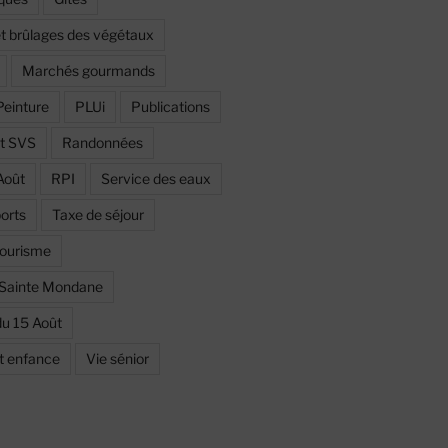
et brûlages des végétaux
Marchés gourmands
Peinture
PLUi
Publications
et SVS
Randonnées
Août
RPI
Service des eaux
orts
Taxe de séjour
ourisme
 Sainte Mondane
du 15 Août
et enfance
Vie sénior