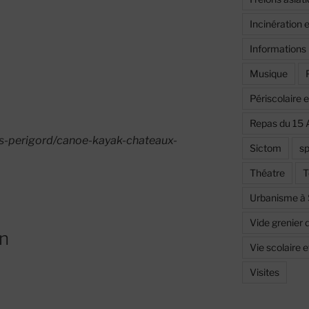
Incinération 
Informations
Musique
Périscolaire 
Repas du 15 
sirs-perigord/canoe-kayak-chateaux-
Sictom
sp
Théatre
T
Urbanisme à
Vide grenier 
on
Vie scolaire 
Visites