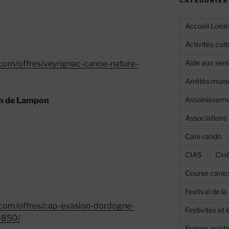
CATÉGORIES
Accueil Loisir
Activités cult
Aide aux seni
.com/offres/veyrignac-canoe-nature-
Arrêtés muni
Assainissemen
en de Lampon
Associations 
Cani-rando
CIAS
Cin
Course canic
Festival de l
.com/offres/cap-evasion-dordogne-
Festivités e
4850/
Frelons asiat