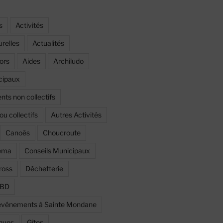
s
Activités
urelles
Actualités
ors
Aides
Archiludo
cipaux
ts non collectifs
ou collectifs
Autres Activités
Canoës
Choucroute
éma
Conseils Municipaux
ross
Déchetterie
a BD
t événements à Sainte Mondane
iques
Gîtes