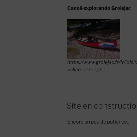
Canoë explorando Grolejac
https://www.grolejac.fr/fr/loi
vallee-dordogne
Site en constructi
Encore un peu de patience…