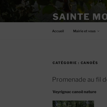
Aller
au
SAINTE M
contenu
principal
Site officiel
Accueil
Mairie et vous
CATÉGORIE :
CANOËS
Promenade au fil de
Veyrignac canoë nature