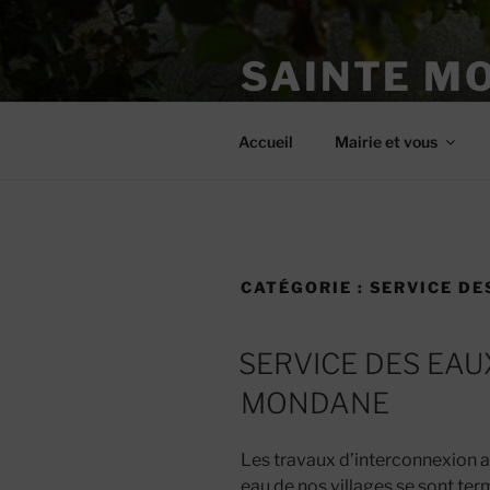
Aller
au
SAINTE M
contenu
principal
Site officiel
Accueil
Mairie et vous
CATÉGORIE :
SERVICE DE
SERVICE DES EAU
MONDANE
Les travaux d’interconnexion 
eau de nos villages se sont ter