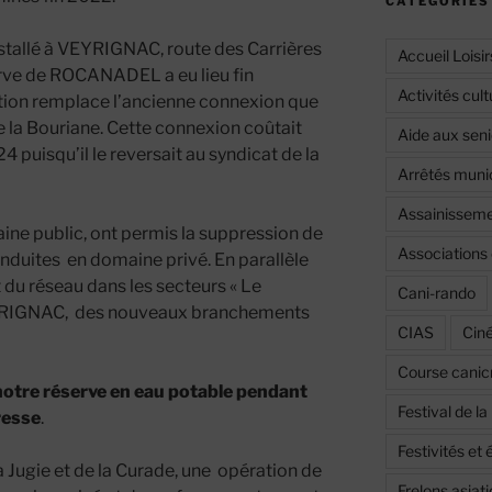
CATÉGORIES
nstallé à VEYRIGNAC, route des Carrières
Accueil Loisir
serve de ROCANADEL a eu lieu fin
Activités cult
ion remplace l’ancienne connexion que
e la Bouriane. Cette connexion coûtait
Aide aux seni
puisqu’il le reversait au syndicat de la
Arrêtés muni
Assainissemen
ine public, ont permis la suppression de
Associations 
onduites en domaine privé. En parallèle
du réseau dans les secteurs « Le
Cani-rando
VEYRIGNAC, des nouveaux branchements
CIAS
Cin
Course canic
notre réserve en eau potable pendant
Festival de l
resse
.
Festivités e
La Jugie et de la Curade, une opération de
Frelons asiat