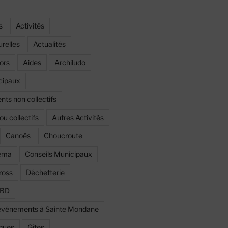
s
Activités
urelles
Actualités
ors
Aides
Archiludo
cipaux
ts non collectifs
ou collectifs
Autres Activités
Canoës
Choucroute
éma
Conseils Municipaux
ross
Déchetterie
a BD
t événements à Sainte Mondane
iques
Gîtes