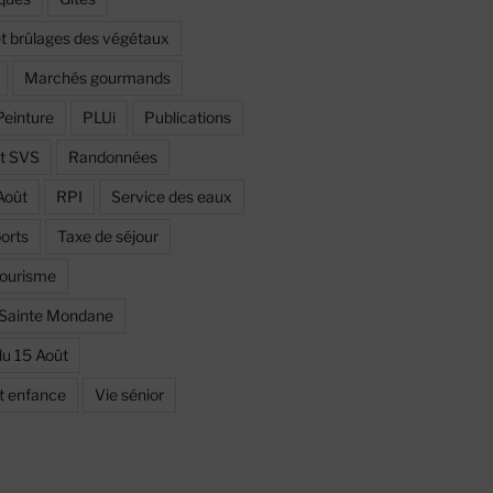
et brûlages des végétaux
Marchés gourmands
Peinture
PLUi
Publications
et SVS
Randonnées
Août
RPI
Service des eaux
orts
Taxe de séjour
ourisme
 Sainte Mondane
du 15 Août
et enfance
Vie sénior