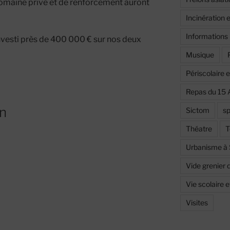
omaine privé et de renforcement auront
Incinération 
Informations
nvesti près de 400 000 € sur nos deux
Musique
Périscolaire 
Repas du 15 
on
Sictom
sp
Théatre
T
Urbanisme à
Vide grenier 
Vie scolaire 
Visites