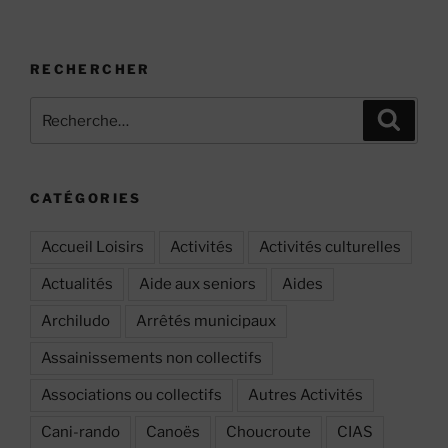
RECHERCHER
Recherche
Recher
pour
:
CATÉGORIES
Accueil Loisirs
Activités
Activités culturelles
Actualités
Aide aux seniors
Aides
Archiludo
Arrêtés municipaux
Assainissements non collectifs
Associations ou collectifs
Autres Activités
Cani-rando
Canoës
Choucroute
CIAS