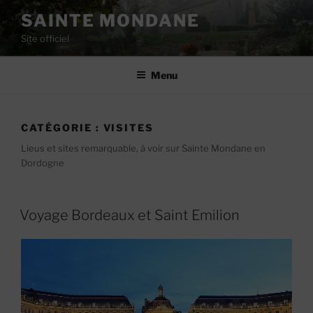
Aller
SAINTE MONDANE
au
Site officiel
contenu
principal
Menu
CATÉGORIE :
VISITES
Lieus et sites remarquable, à voir sur Sainte Mondane en
Dordogne
Voyage Bordeaux et Saint Emilion