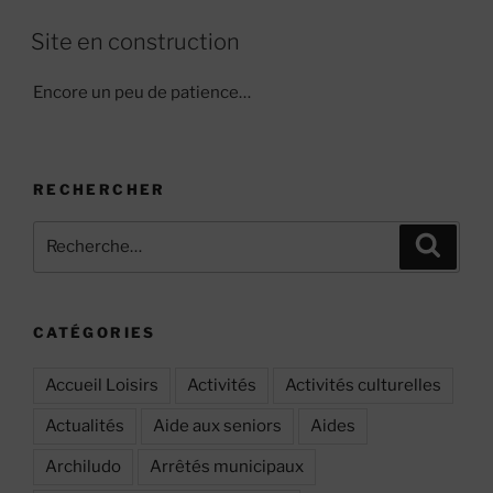
Site en construction
Encore un peu de patience…
RECHERCHER
Recherche
Recher
pour
:
CATÉGORIES
Accueil Loisirs
Activités
Activités culturelles
Actualités
Aide aux seniors
Aides
Archiludo
Arrêtés municipaux