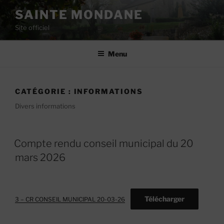
Aller
SAINTE MONDANE
au
Site officiel
contenu
principal
Menu
CATÉGORIE :
INFORMATIONS
Divers informations
Compte rendu conseil municipal du 20
mars 2026
Télécharger
3 – CR CONSEIL MUNICIPAL 20-03-26