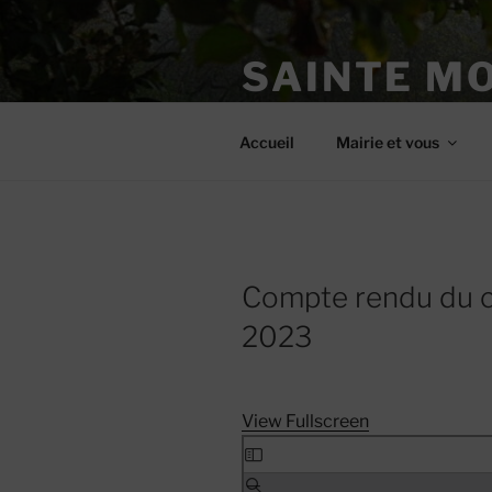
Aller
au
SAINTE M
contenu
principal
Site officiel
Accueil
Mairie et vous
Compte rendu du co
2023
View Fullscreen
Skip
to