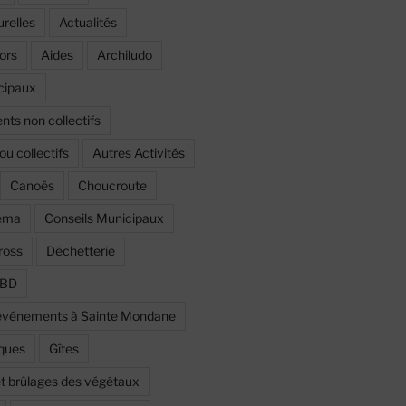
urelles
Actualités
ors
Aides
Archiludo
cipaux
ts non collectifs
ou collectifs
Autres Activités
Canoës
Choucroute
éma
Conseils Municipaux
ross
Déchetterie
a BD
t événements à Sainte Mondane
iques
Gîtes
et brûlages des végétaux