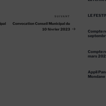
LE FESTI
SUIVANT
Article
suivant
ipal
Convocation Conseil Municipal du
10 février 2023
Compte re
septembr
Compte re
mars 202
Appli Pan
Mondane