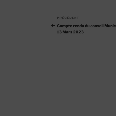
Navigation
Article
PRÉCÉDENT
de
précédent
Compte rendu du conseil Munic
13 Mars 2023
l’article