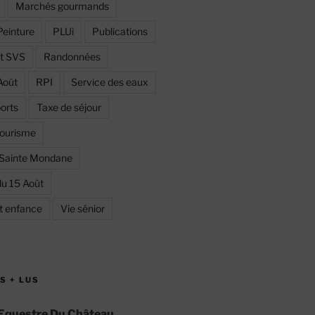
Marchés gourmands
Peinture
PLUi
Publications
et SVS
Randonnées
Août
RPI
Service des eaux
orts
Taxe de séjour
ourisme
 Sainte Mondane
du 15 Août
et enfance
Vie sénior
S + LUS
Equestre Du Château