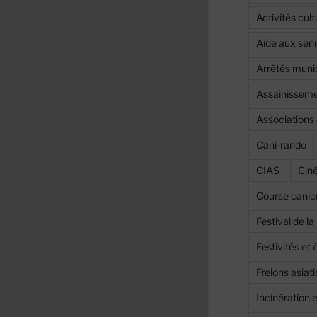
Activités cult
Aide aux seni
Arrêtés muni
Assainissemen
Associations 
Cani-rando
CIAS
Cin
Course canic
Festival de l
Festivités e
Frelons asiat
Incinération 