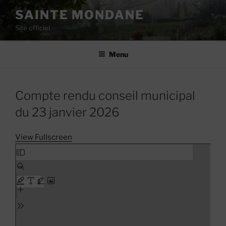
Aller
SAINTE MONDANE
au
Site officiel
contenu
principal
Menu
Compte rendu conseil municipal
du 23 janvier 2026
View Fullscreen
Skip
to
PDF
content