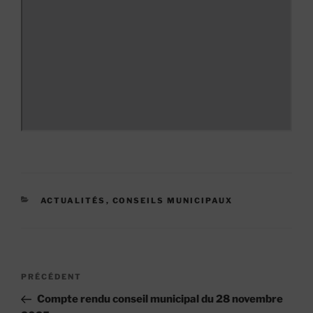
CATÉGORIES
ACTUALITÉS
,
CONSEILS MUNICIPAUX
Navigation
Article
PRÉCÉDENT
de
précédent
Compte rendu conseil municipal du 28 novembre
l’article