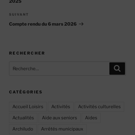
2025
Article
SUIVANT
suivant
Compte rendu du 6 mars 2026
RECHERCHER
Recherche
Recher
pour
:
CATÉGORIES
Accueil Loisirs
Activités
Activités culturelles
Actualités
Aide aux seniors
Aides
Archiludo
Arrêtés municipaux