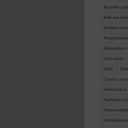
Activités cult
Aide aux seni
Arrêtés muni
Assainissemen
Associations 
Cani-rando
CIAS
Cin
Course canic
Festival de l
Festivités e
Frelons asiat
Incinération 