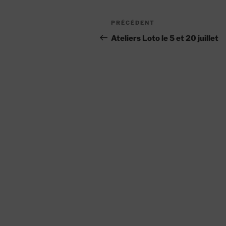
Navigation
Article
PRÉCÉDENT
de
précédent
Ateliers Loto le 5 et 20 juillet
l’article