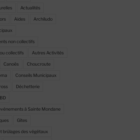
urelles
Actualités
ors
Aides
Archiludo
cipaux
ts non collectifs
ou collectifs
Autres Activités
Canoës
Choucroute
éma
Conseils Municipaux
ross
Déchetterie
a BD
t événements à Sainte Mondane
iques
Gîtes
et brûlages des végétaux