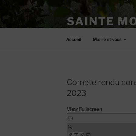
Aller
au
SAINTE M
contenu
principal
Site officiel
Accueil
Mairie et vous
Compte rendu cons
2023
View Fullscreen
Skip
to
PDF