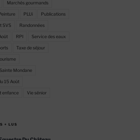
Marchés gourmands
Peinture
PLUi
Publications
et SVS
Randonnées
Août
RPI
Service des eaux
orts
Taxe de séjour
ourisme
 Sainte Mondane
du 15 Août
et enfance
Vie sénior
S + LUS
Equestre Du Château