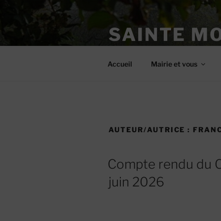
Aller
au
SAINTE M
contenu
principal
Site officiel
Accueil
Mairie et vous
AUTEUR/AUTRICE :
FRANC
Compte rendu du C
juin 2026