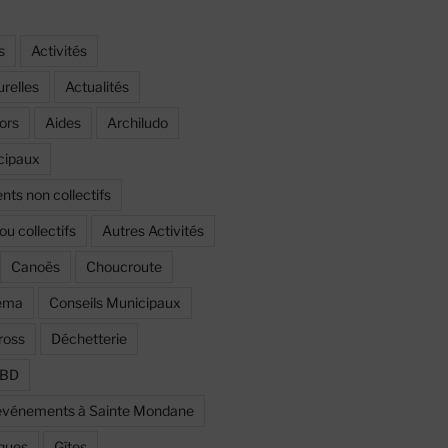
s
Activités
urelles
Actualités
ors
Aides
Archiludo
cipaux
ts non collectifs
ou collectifs
Autres Activités
Canoës
Choucroute
éma
Conseils Municipaux
ross
Déchetterie
a BD
t événements à Sainte Mondane
iques
Gîtes