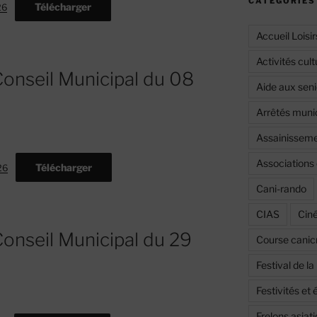
CATÉGORIES
Télécharger
26
Accueil Loisir
Activités cult
onseil Municipal du 08
Aide aux seni
Arrêtés muni
Assainissemen
Associations 
Télécharger
26
Cani-rando
CIAS
Cin
onseil Municipal du 29
Course canic
Festival de l
Festivités e
Frelons asiat