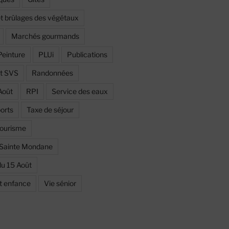
et brûlages des végétaux
Marchés gourmands
Peinture
PLUi
Publications
et SVS
Randonnées
Août
RPI
Service des eaux
orts
Taxe de séjour
ourisme
 Sainte Mondane
du 15 Août
et enfance
Vie sénior