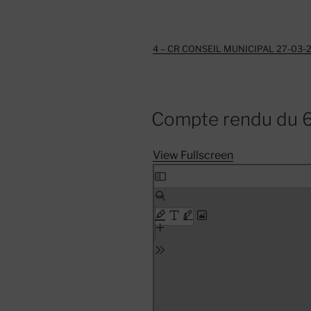
4 – CR CONSEIL MUNICIPAL 27-03-
Compte rendu du 
View Fullscreen
Skip
to
PDF
content