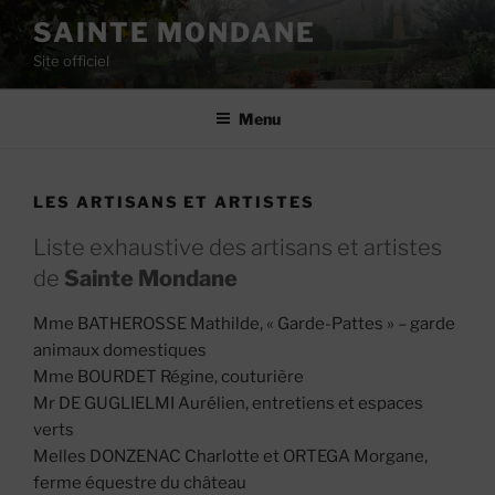
Aller
SAINTE MONDANE
au
Site officiel
contenu
principal
Menu
LES ARTISANS ET ARTISTES
Liste exhaustive des artisans et artistes
de
Sainte Mondane
Mme BATHEROSSE Mathilde, « Garde-Pattes » – garde
animaux domestiques
Mme BOURDET Régine, couturière
Mr DE GUGLIELMI Aurélien, entretiens et espaces
verts
Melles DONZENAC Charlotte et ORTEGA Morgane,
ferme équestre du château